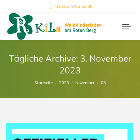
01516 . 8 56 55 06
Tägliche Archive:
3. November
2023
Du bist hier:
Startseite
2023
November
03